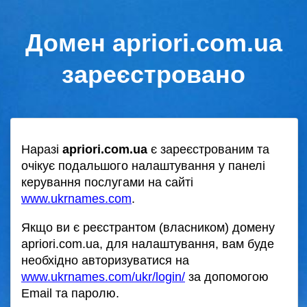
Домен apriori.com.ua
зареєстровано
Наразі
apriori.com.ua
є зареєстрованим та
очікує подальшого налаштування у панелі
керування послугами на сайті
www.ukrnames.com
.
Якщо ви є реєстрантом (власником) домену
apriori.com.ua, для налаштування, вам буде
необхідно авторизуватися на
www.ukrnames.com/ukr/login/
за допомогою
Email та паролю.